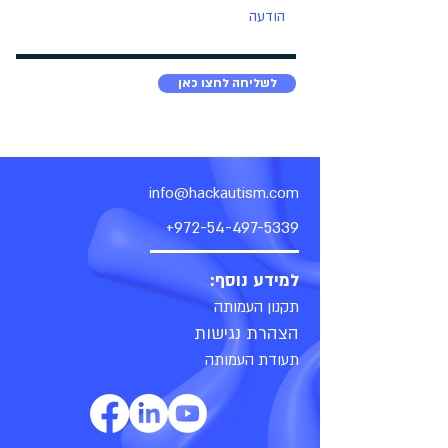
לשליחה לחצו כאן
info@hackautism.com
+972-54-497-5339
למידע נוסף:
תקנון העמותה
הצהרת נגישות
תעודת העמותה