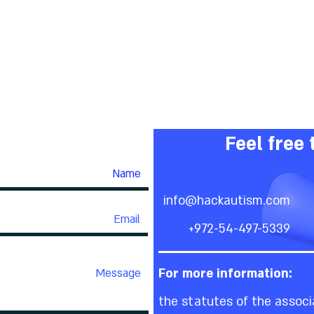
Feel free 
info@hackautism.com
+972-54-497-5339
For more information:
the statutes of the associ