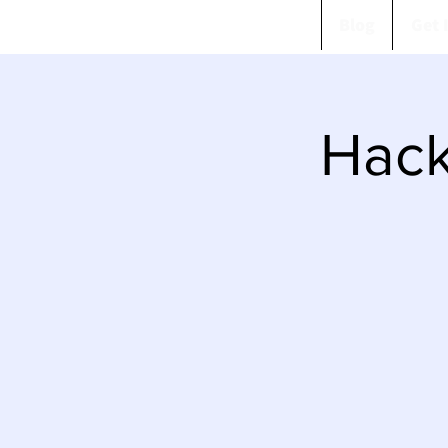
Blog
Get 
Hack