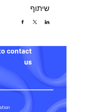
שיתוף
to contact
us
ation