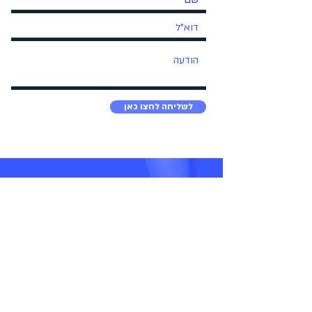
לשליחה לחצו כאן
info@hackautism.com
+972-54-497-5339
למידע נוסף:
תקנון העמותה
הצהרת נגישות
תעודת העמותה