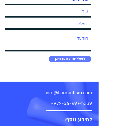
לשליחה לחצו כאן
info@hackautism.com
+972-54-497-5339
למידע נוסף:
תקנון העמותה
הצהרת נגישות